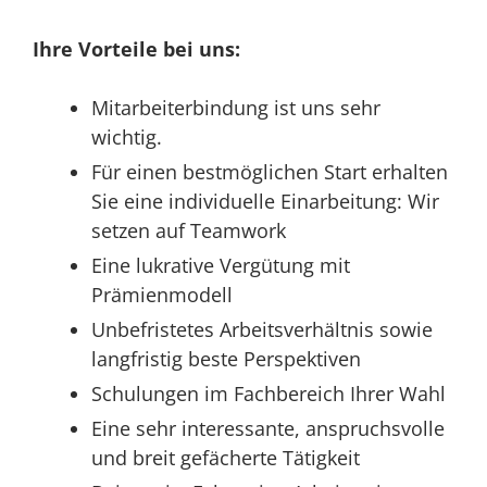
Ihre Vor­tei­le bei uns:
Mit­ar­bei­ter­bin­dung ist uns sehr
wichtig.
Für einen best­mög­li­chen Start erhal­ten
Sie eine indi­vi­du­el­le Ein­ar­bei­tung: Wir
set­zen auf Teamwork
Eine lukra­ti­ve Ver­gü­tung mit
Prämienmodell
Unbe­fris­te­tes Arbeits­ver­hält­nis sowie
lang­fris­tig bes­te Perspektiven
Schu­lun­gen im Fach­be­reich Ihrer Wahl
Eine sehr inter­es­san­te, anspruchs­vol­le
und breit gefä­cher­te Tätigkeit