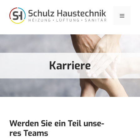
Zum
Inhalt
Menü
springen
Kar­rie­re
Wer­den Sie ein Teil unse­
res Teams