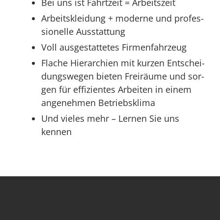
Bei uns ist Fahrt­zeit = Arbeitszeit
Arbeits­klei­dung + moder­ne und pro­fes­
sio­nel­le Ausstattung
Voll aus­ge­stat­te­tes Firmenfahrzeug
Fla­che Hier­ar­chien mit kur­zen Ent­schei­
dungs­we­gen bie­ten Frei­räu­me und sor­
gen für effi­zi­en­tes Arbei­ten in einem
ange­neh­men Betriebsklima
Und vie­les mehr – Ler­nen Sie uns
kennen