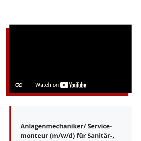
Anlagenmechaniker/ Ser­vice­
mon­teur (m/w/d) für Sanitär‑,