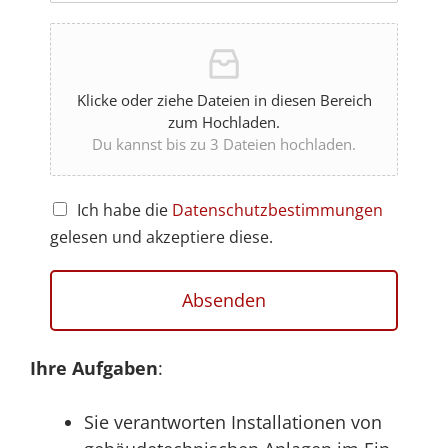
Kli­cke oder zie­he Datei­en in die­sen Bereich
zum Hochladen.
Du kannst bis zu 3 Datei­en hochladen.
Ich habe die
Daten­schutz­be­stim­mun­gen
gele­sen und akzep­tie­re diese.
Absenden
Ihre Auf­ga­ben
:
Sie ver­ant­wor­ten Instal­la­tio­nen von