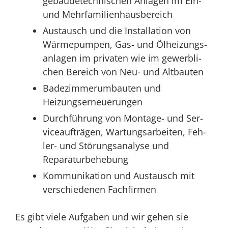
gebäu­de­tech­ni­schen Anla­gen im Ein-
und Mehrfamilienhausbereich
Aus­tausch und die Instal­la­ti­on von
Wär­me­pum­pen, Gas- und Ölhei­zungs­
an­la­gen im pri­va­ten wie im gewerb­li­
chen Bereich von Neu- und Altbauten
Bade­zim­mer­um­bau­ten und
Heizungserneuerungen
Durch­füh­rung von Mon­ta­ge- und Ser­
vice­auf­trä­gen, War­tungs­ar­bei­ten, Feh­
ler- und Stö­rungs­ana­ly­se und
Reparaturbehebung
Kom­mu­ni­ka­ti­on und Aus­tausch mit
ver­schie­de­nen Fachfirmen
Es gibt vie­le Auf­ga­ben und wir gehen sie