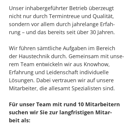
Unser inha­ber­ge­führ­ter Betrieb über­zeugt
nicht nur durch Ter­min­treue und Qua­li­tät,
son­dern vor allem durch jah­re­lan­ge Erfah­
rung – und das bereits seit über 30 Jahren.
Wir füh­ren sämt­li­che Auf­ga­ben im Bereich
der Haus­tech­nik durch. Gemein­sam mit unse­
rem Team ent­wi­ckeln wir aus Know­how,
Erfah­rung und Lei­den­schaft indi­vi­du­el­le
Lösun­gen. Dabei ver­trau­en wir auf unse­re
Mit­ar­bei­ter, die alle­samt Spe­zia­lis­ten sind.
Für unser Team mit rund 10 Mit­ar­bei­tern
suchen wir Sie zur lang­fris­ti­gen Mit­ar­
beit als: