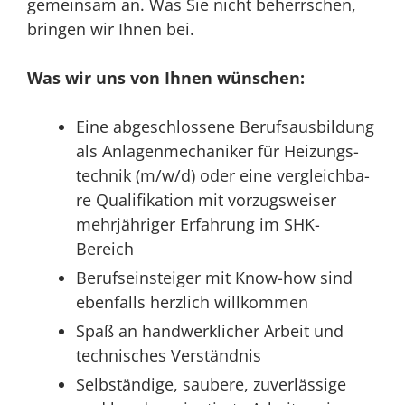
gemein­sam an. Was Sie nicht beherr­schen,
brin­gen wir Ihnen bei.
Was wir uns von Ihnen wünschen:
Eine abge­schlos­se­ne Berufs­aus­bil­dung
als Anla­gen­me­cha­ni­ker für Hei­zungs­
tech­nik (m/w/d) oder eine ver­gleich­ba­
re Qua­li­fi­ka­ti­on mit vor­zugs­wei­ser
mehr­jäh­ri­ger Erfah­rung im SHK-
Bereich
Berufs­ein­stei­ger mit Know-how sind
eben­falls herz­lich willkommen
Spaß an hand­werk­li­cher Arbeit und
tech­ni­sches Verständnis
Selb­stän­di­ge, sau­be­re, zuver­läs­si­ge