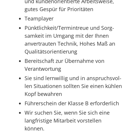
und kun­den­ori­en­tier­te Arbeits­wei­se,
gutes Gespür für Prioritäten
Team­play­er
Pünktlichkeit/Termintreue und Sorg­
sam­keit im Umgang mit der Ihnen
anver­trau­ten Tech­nik, Hohes Maß an
Qualitätsorientierung
Bereit­schaft zur Über­nah­me von
Verantwortung
Sie sind lern­wil­lig und in anspruchs­vol­
len Situa­tio­nen soll­ten Sie einen küh­len
Kopf bewahren
Füh­rer­schein der Klas­se B erforderlich
Wir suchen Sie, wenn Sie sich eine
lang­fris­ti­ge Mit­ar­beit vor­stel­len
können.